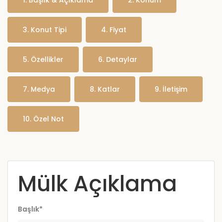
1.
Başlık & Açıklama
2.
Konum
3.
Konut Tipi
4.
Fiyat
5.
Özellikler
6.
Detaylar
7.
Medya
8.
Katlar
9.
İletişim
10.
Özel Not
Mülk Açıklama
Başlık*