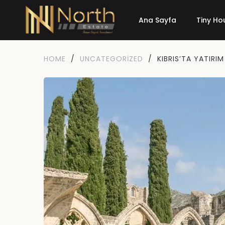
Ana Sayfa
Tiny Ho
HOME
/
UNCATEGORIZED
/
KIBRIS’TA YATIRIM