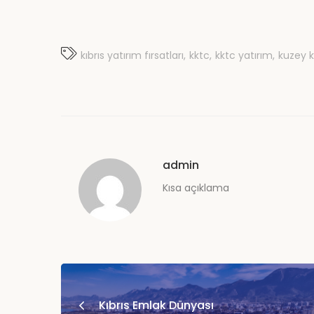
kıbrıs yatırım fırsatları
kktc
kktc yatırım
kuzey kı
admin
Kısa açıklama
Kıbrıs Emlak Dünyası