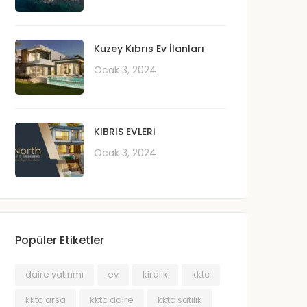
Kuzey Kıbrıs Ev İlanları
Ocak 3, 2024
KIBRIS EVLERİ
Ocak 3, 2024
Popüler Etiketler
daire yatırımı
ev
kiralık
kktc
kktc arsa
kktc daire
kktc satilik