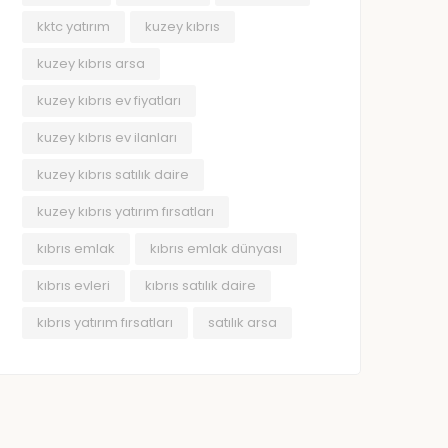
kktc yatırım
kuzey kıbrıs
kuzey kıbrıs arsa
kuzey kıbrıs ev fiyatları
kuzey kıbrıs ev ilanları
kuzey kıbrıs satılık daire
kuzey kıbrıs yatırım fırsatları
kıbrıs emlak
kıbrıs emlak dünyası
kıbrıs evleri
kıbrıs satılık daire
kıbrıs yatırım fırsatları
satılık arsa