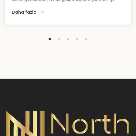
satılık daire ve arsaları hemen inceleyin. Şehrin en
Daha fazla
güzel konumunu görmek ister misiniz? Kıbrıs Satılık
Daire Fiyatları Kıbrıs’ta satılık daire fiyatları, bütçenizi
yormayacak niteliklerle size özel listelendi. Satılık
daire, satılık […]