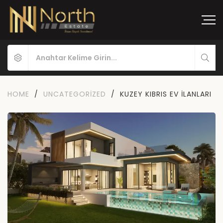
HOME
/
UNCATEGORIZED
/
KUZEY KIBRIS EV İLANLARI