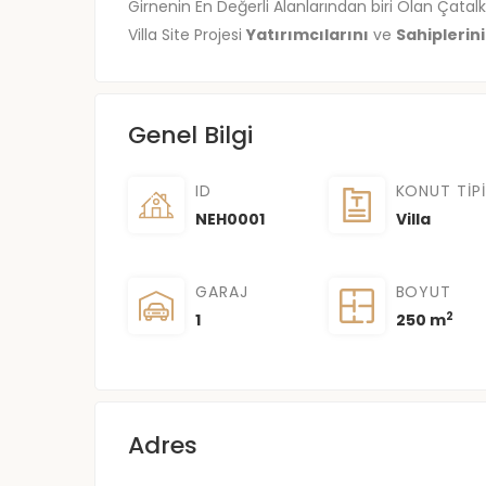
Girnenin En Değerli Alanlarından biri Olan Çata
Villa Site Projesi
Yatırımcılarını
ve
Sahiplerini
Genel Bilgi
ID
KONUT TIPI
NEH0001
Villa
GARAJ
BOYUT
2
1
250 m
Adres