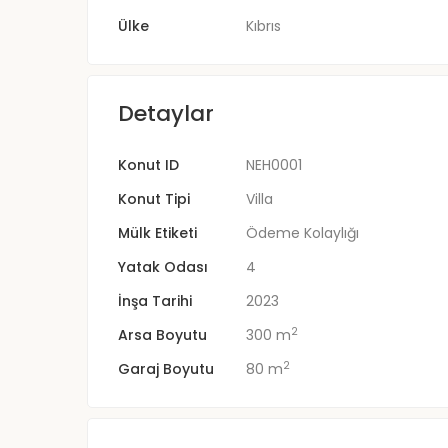
Ülke
Kıbrıs
Detaylar
Konut ID
NEH0001
Konut Tipi
Villa
Mülk Etiketi
Ödeme Kolaylığı
Yatak Odası
4
İnşa Tarihi
2023
2
Arsa Boyutu
300 m
2
Garaj Boyutu
80 m