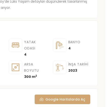
lköy’de Lüks Yaşam detayları düşünülerek tasarlanmış
arıyor.
YATAK
BANYO
ODASI
4
4
ARSA
İNŞA TARIHI
BOYUTU
2023
2
300 m
Google Haritalarda Aç