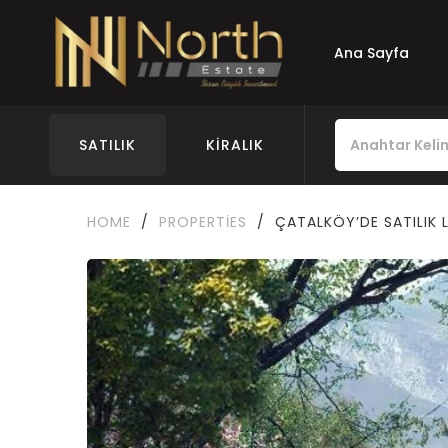
Ana Sayfa
SATILIK
KIRALIK
HOME
/
PROPERTIES
/
ÇATALKÖY’DE SATILIK L