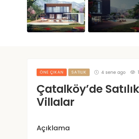
ÖNE ÇIKAN
SATILIK
4 sene ago
Çatalköy’de Satılı
Villalar
Açıklama