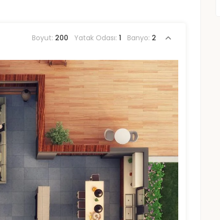
Boyut:
200
Yatak Odası:
1
Banyo:
2