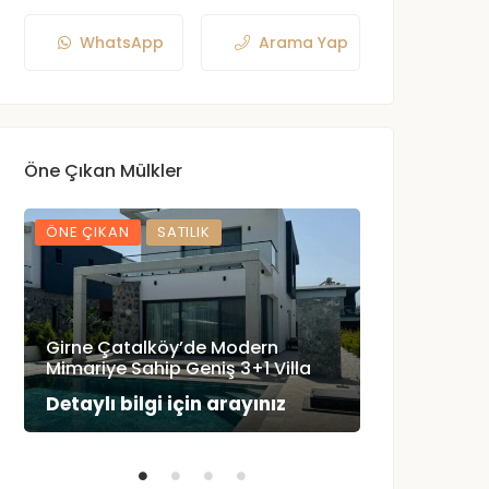
WhatsApp
Arama Yap
Öne Çıkan Mülkler
ÖNE ÇIKAN
SATILIK
ÖNE ÇIKAN
Girne Çatalköy’de Modern
Esentepe’d
Mimariye Sahip Geniş 3+1 Villa
Sahip Havuzl
Detaylı bilgi için arayınız
Detaylı bilg