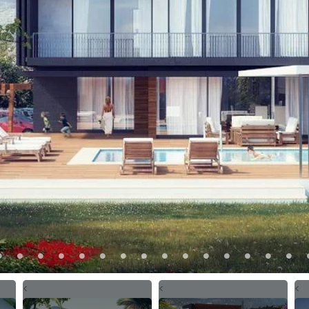
<
<
<