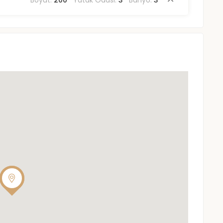
Boyut:
200
Yatak Odası:
3
Banyo:
3