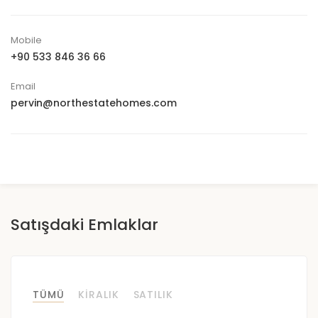
Mobile
+90 533 846 36 66
Email
pervin@northestatehomes.com
Satışdaki Emlaklar
TÜMÜ
KIRALIK
SATILIK