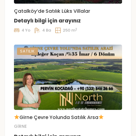
Çatalköy’de Satılık Lüks Villalar
Detaylı bilgi için arayınız
2
4 Yo
4 Ba
250 m
SATILIK
Girne Çevre Yolunda Satılık Arsa
GİRNE