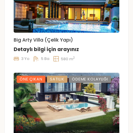
Big Arty Villa (Çelik Yapı)
Detaylı bilgi için arayınız
2
3 Yo
5 Ba
580 m
ÖNE ÇIKAN
SATILIK
ÖDEME KOLAYLIĞI