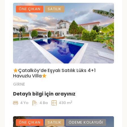
ÖNE ÇIKAN
SATILIK
Çatalköy’de Eşyalı Satılık Lüks 4+1
Havuzlu Villa
GİRNE
Detaylı bilgi için arayınız
2
4 Yo
4 Ba
430 m
ÖNE ÇIKAN
SATILIK
ÖDEME KOLAYLIĞI