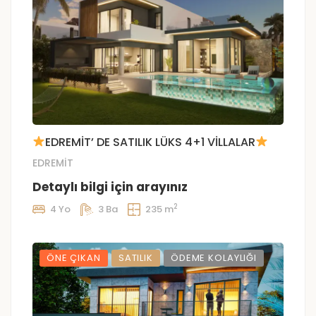
EDREMİT’ DE SATILIK LÜKS 4+1 VİLLALAR
EDREMİT
Detaylı bilgi için arayınız
2
4 Yo
3 Ba
235 m
ÖNE ÇIKAN
SATILIK
ÖDEME KOLAYLIĞI