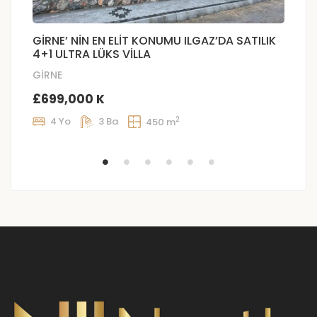
GİRNE’ NİN EN ELİT KONUMU ILGAZ’DA SATILIK
G
4+1 ULTRA LÜKS VİLLA
Ge
GİRNE
D
£699,000 K
2
4 Yo
3 Ba
450 m