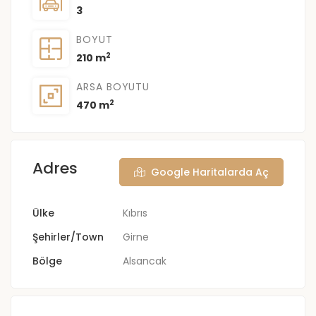
3
BOYUT
2
210 m
ARSA BOYUTU
2
470 m
Adres
Google Haritalarda Aç
Ülke
Kıbrıs
Şehirler/Town
Girne
Bölge
Alsancak