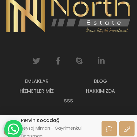
EMLAKLAR
BLOG
HIZMETLERIMIZ
HAKKIMIZDA
SSS
© 2023 North Estate Homes. All Rights Reserved | Proudly
Pervin Kocadağ
build by
Kıbrıs Dijital
Peyzaj Mimarı - Gayrimenkul
Danışmanı