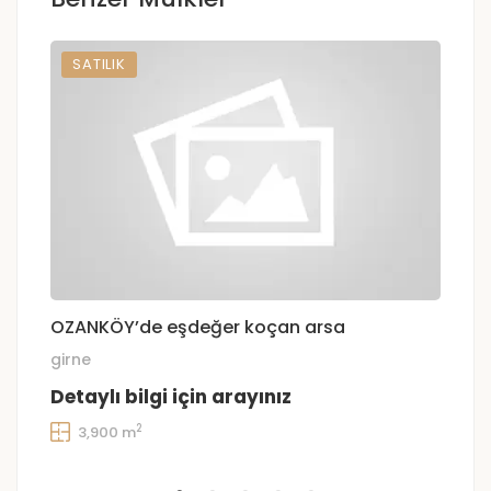
SATILIK
OZANKÖY’de eşdeğer koçan arsa
girne
G
Detaylı bilgi için arayınız
D
2
3,900 m