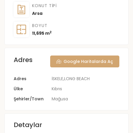
KONUT TIPI
Arsa
BOYUT
2
11,695 m
Adres
Google Haritalarda Aç
Adres
İSKELE,LONG BEACH
Ülke
Kıbrıs
Şehirler/Town
Mağusa
Detaylar