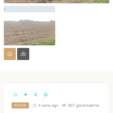
<
SATILIK
4 sene ago
907 görüntüleme