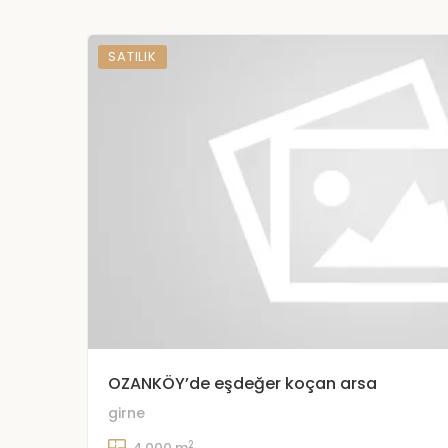
SATILIK
OZANKÖY’de eşdeğer koçan arsa
girne
2
4,000 m