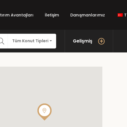
atırım Avantajları
İletişim
Danışmanlarımız
T
Gelişmiş
Tüm Konut Tipleri