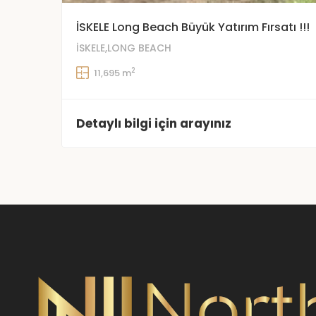
İSKELE Long Beach Büyük Yatırım Fırsatı !!!
İSKELE,LONG BEACH
2
11,695 m
Detaylı bilgi için arayınız