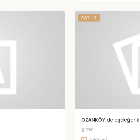
SATILIK
OZANKÖY’de eşdeğer k
girne
2
3,900 m