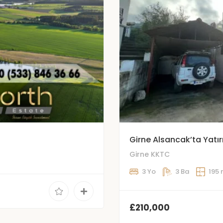
Girne Alsancak’ta Yatır
Girne KKTC
3 Yo
3 Ba
195
£210,000