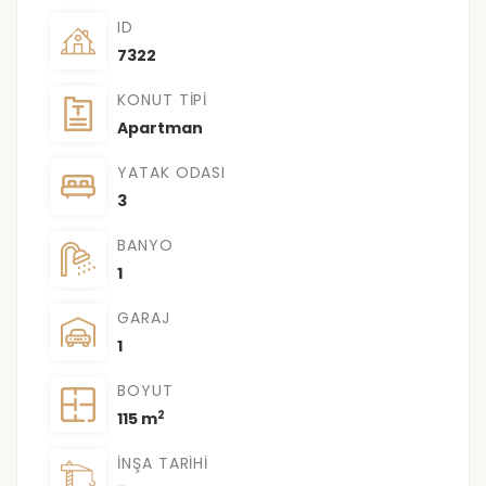
ID
7322
KONUT TIPI
Apartman
YATAK ODASI
3
BANYO
1
GARAJ
1
BOYUT
2
115 m
İNŞA TARIHI