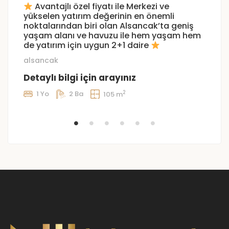
Avantajlı özel fiyatı ile Merkezi ve
LA
yükselen yatırım değerinin en önemli
p
noktalarından biri olan Alsancak’ta geniş
la
yaşam alanı ve havuzu ile hem yaşam hem
de yatırım için uygun 2+1 daire
£
alsancak
Detaylı bilgi için arayınız
2
1 Yo
2 Ba
105 m