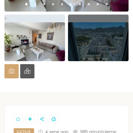
<
<
SATILIK
4 sene ago
985 görüntüleme