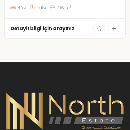
2
4 Yo
4 Ba
450 m
Detaylı bilgi için arayınız