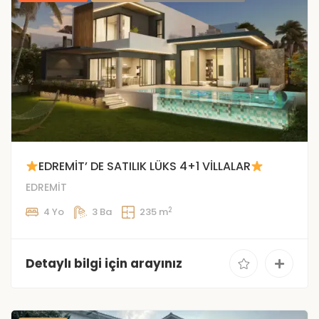
EDREMİT’ DE SATILIK LÜKS 4+1 VİLLALAR
EDREMİT
2
4 Yo
3 Ba
235 m
Detaylı bilgi için arayınız