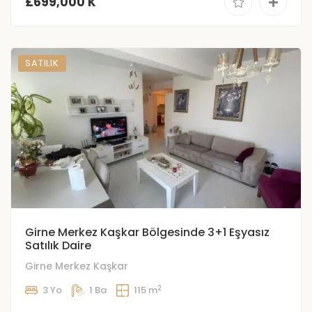
£699,000 K
SATILIK
Girne Merkez Kaşkar Bölgesinde 3+1 Eşyasız
Satılık Daire
Girne Merkez Kaşkar
2
3 Yo
1 Ba
115 m