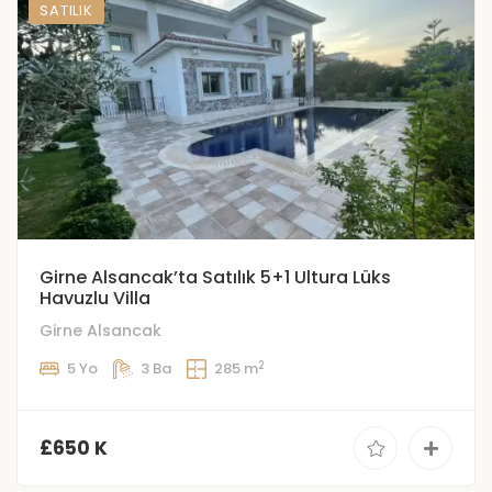
SATILIK
Girne Alsancak’ta Satılık 5+1 Ultura Lüks
Havuzlu Villa
Girne Alsancak
2
5 Yo
3 Ba
285 m
£650 K