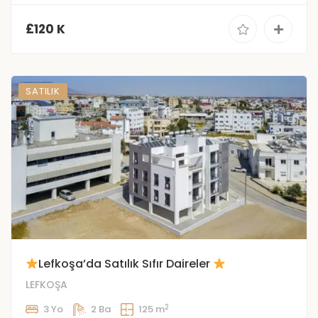
£120 K
SATILIK
Lefkoşa’da Satılık Sıfır Daireler
LEFKOŞA
2
3 Yo
2 Ba
125 m