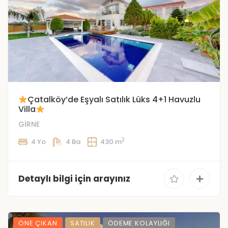
Çatalköy’de Eşyalı Satılık Lüks 4+1 Havuzlu
Villa
GİRNE
2
4 Yo
4 Ba
430 m
Detaylı bilgi için arayınız
ÖNE ÇIKAN
SATILIK
ÖDEME KOLAYLIĞI