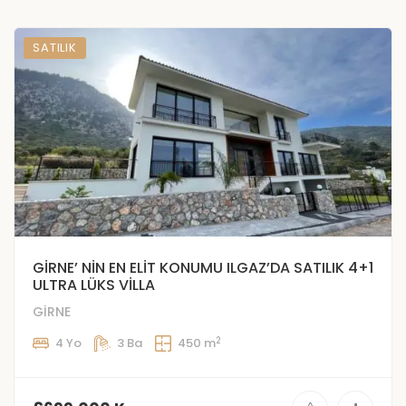
SATILIK
GİRNE’ NİN EN ELİT KONUMU ILGAZ’DA SATILIK 4+1
ULTRA LÜKS VİLLA
GİRNE
2
4 Yo
3 Ba
450 m