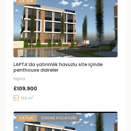
SATILIK
LAPTA’da yatırımlık havuzlu site içinde
penthouse daireler
lapta
£109,900
2
152 m
SATILIK
ÖDEME KOLAYLIĞI