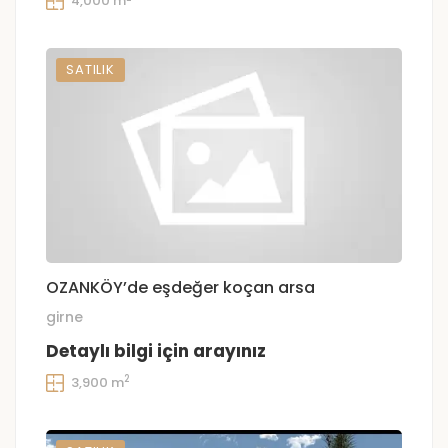
4,000 m
SATILIK
OZANKÖY’de eşdeğer koçan arsa
girne
Detaylı bilgi için arayınız
2
3,900 m