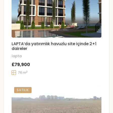
LAPTA’da yatırımlık havuzlu site içinde 2+1
daireler
lapta
£79,900
2
76 m
SATILIK