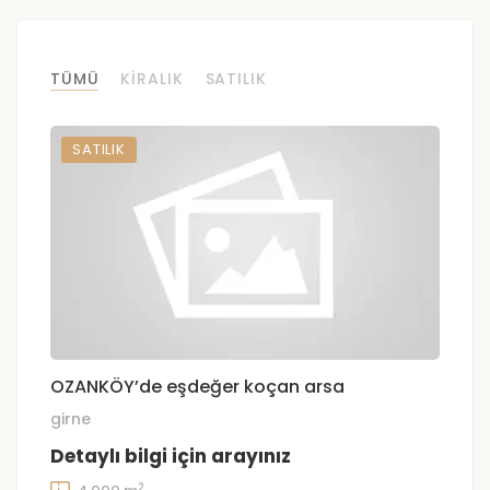
TÜMÜ
KIRALIK
SATILIK
SATILIK
OZANKÖY’de eşdeğer koçan arsa
girne
Detaylı bilgi için arayınız
2