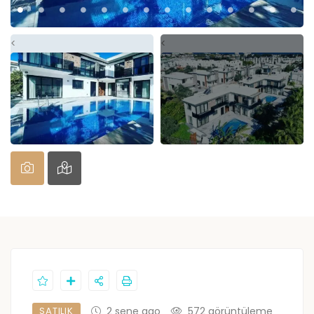
<
<
SATILIK
2 sene ago
572 görüntüleme