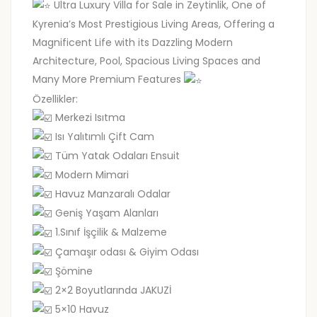
Ultra Luxury Villa for Sale in Zeytinlik, One of
Kyrenia’s Most Prestigious Living Areas, Offering a
Magnificent Life with its Dazzling Modern
Architecture, Pool, Spacious Living Spaces and
Many More Premium Features
Özellikler:
Merkezi Isıtma
Isı Yalıtımlı Çift Cam
Tüm Yatak Odaları Ensuit
Modern Mimari
Havuz Manzaralı Odalar
Geniş Yaşam Alanları
1.Sınıf İşçilik & Malzeme
Çamaşır odası & Giyim Odası
Şömine
2×2 Boyutlarında JAKUZİ
5×10 Havuz