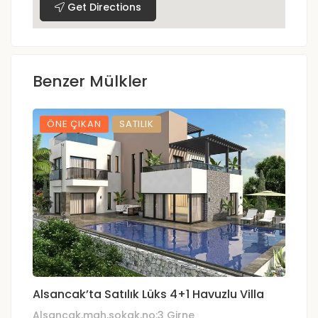
Get Directions
Benzer Mülkler
ÖNE ÇIKAN
SATILIK
️Alsancak’ta Satılık Lüks 4+1 Havuzlu Villa
G
Fi
Alsancak,mah,sokak,no:3 Girne