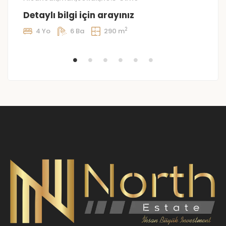
Ç
Detaylı bilgi için arayınız
£
2
4 Yo
6 Ba
290 m