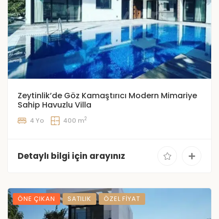
Zeytinlik’de Göz Kamaştırıcı Modern Mimariye
Sahip Havuzlu Villa
2
4 Yo
400 m
Detaylı bilgi için arayınız
ÖNE ÇIKAN
SATILIK
ÖZEL FIYAT