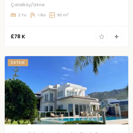
Çatalköy/Girne
2
2 Yo
1 Ba
90 m
£78 K
SATILIK