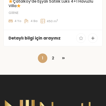
Çatalköy’de Eşyalı Satılık Lüks 4+1 Havuzlu
Villa
GİRNE
2
4 Yo
4 Ba
450 m
Detaylı bilgi için arayınız
1
2