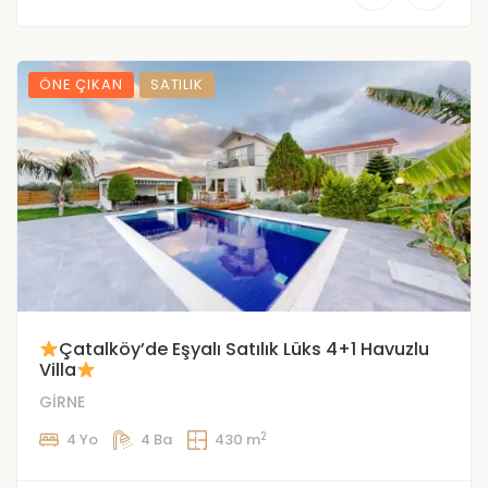
ÖNE ÇIKAN
SATILIK
Çatalköy’de Eşyalı Satılık Lüks 4+1 Havuzlu
Villa
GİRNE
2
4 Yo
4 Ba
430 m