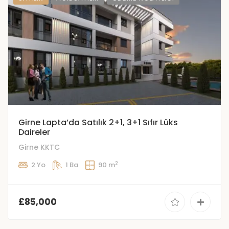
Girne Lapta’da Satılık 2+1, 3+1 Sıfır Lüks
Daireler
Girne KKTC
2
2 Yo
1 Ba
90 m
£85,000