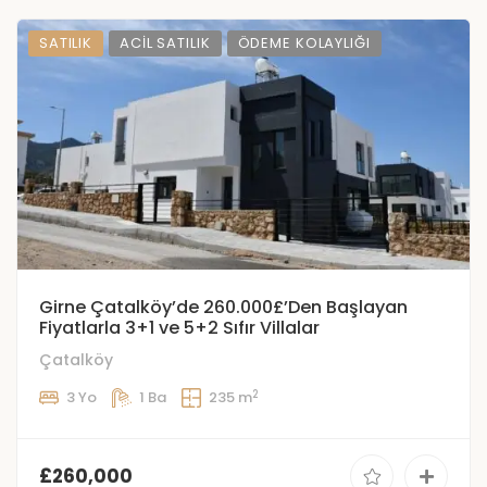
SATILIK
ACIL SATILIK
ÖDEME KOLAYLIĞI
Girne Çatalköy’de 260.000£’Den Başlayan
Fiyatlarla 3+1 ve 5+2 Sıfır Villalar
Çatalköy
2
3 Yo
1 Ba
235 m
£260,000