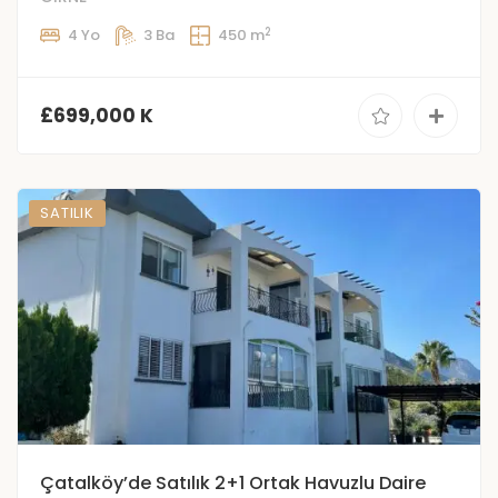
2
4 Yo
3 Ba
450 m
£699,000 K
SATILIK
Çatalköy’de Satılık 2+1 Ortak Havuzlu Daire