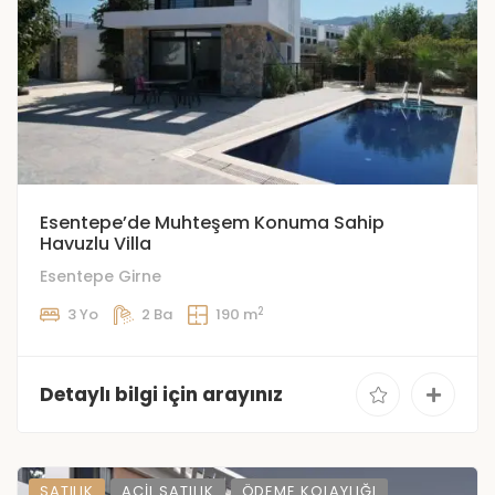
Esentepe’de Muhteşem Konuma Sahip
Havuzlu Villa
Esentepe Girne
2
3 Yo
2 Ba
190 m
Detaylı bilgi için arayınız
SATILIK
ACIL SATILIK
ÖDEME KOLAYLIĞI