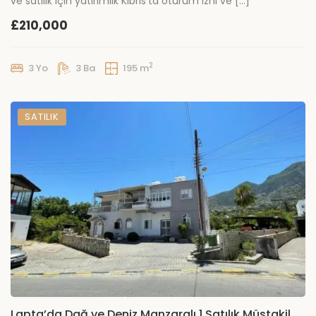
ve satılık için yatırımlık Kıbrıs’ta oturum izni ve […]
£210,000
2
3 Yo
3 Ba
195 m
SATILIK
Lapta’da Dağ ve Deniz Manzaralı 1 Satılık Müstakil