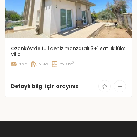
Ozanköy’de full deniz manzaralı 3+1 satılık lüks
villa
2
3 Yo
2 Ba
220 m
Detaylı bilgi için arayınız