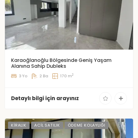
Karaoğlanoğlu Bölgesinde Geniş Yaşam
Alanına Sahip Dubleks
2
3 Yo
2 Ba
170 m
Detaylı bilgi için arayınız
KIRALIK
ACIL SATILIK
ÖDEME KOLAYLIĞI