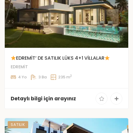
EDREMİT’ DE SATILIK LÜKS 4+1 VİLLALAR
EDREMİT
2
4 Yo
3 Ba
235 m
Detaylı bilgi için arayınız
SATILIK