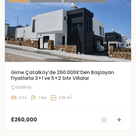
Girne Çatalköy’de 260.000£’Den Başlayan
Fiyatlarla 3+1 ve 5+2 Sıfır Villalar
Çatalköy
2
3 Yo
1 Ba
235 m
£260,000