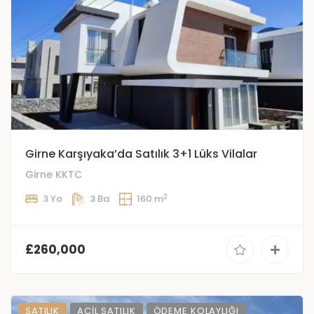
Girne Karşıyaka’da Satılık 3+1 Lüks Vilalar
Girne KKTC
2
3 Yo
3 Ba
160 m
£260,000
SATILIK
ACIL SATILIK
ÖDEME KOLAYLIĞI