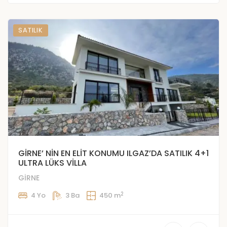
SATILIK
GİRNE’ NİN EN ELİT KONUMU ILGAZ’DA SATILIK 4+1
ULTRA LÜKS VİLLA
GİRNE
2
4 Yo
3 Ba
450 m