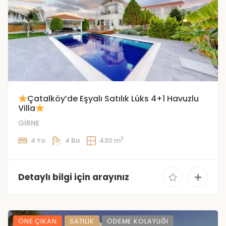
Çatalköy’de Eşyalı Satılık Lüks 4+1 Havuzlu
Villa
GİRNE
2
4 Yo
4 Ba
430 m
Detaylı bilgi için arayınız
ÖNE ÇIKAN
SATILIK
ÖDEME KOLAYLIĞI