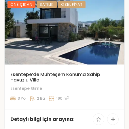
ÖNE ÇIKAN
SATILIK
ÖZEL FIYAT
Esentepe’de Muhteşem Konuma Sahip
Havuzlu Villa
Esentepe Girne
2
3 Yo
2 Ba
190 m
Detaylı bilgi için arayınız