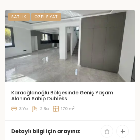
SATILIK
ÖZEL FIYAT
Karaoğlanoğlu Bölgesinde Geniş Yaşam
Alanına Sahip Dubleks
2
3 Yo
2 Ba
170 m
Detaylı bilgi için arayınız