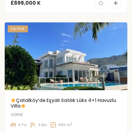
£699,000 K
SATILIK
Çatalköy’de Eşyalı Satılık Lüks 4+1 Havuzlu
Villa
GİRNE
2
4 Yo
4 Ba
450 m