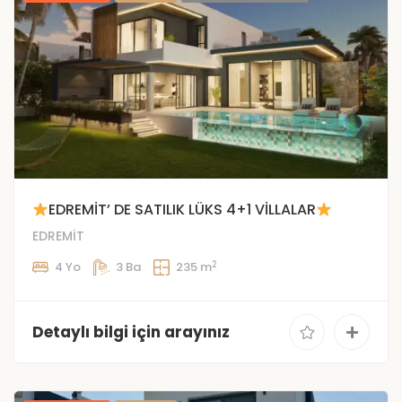
EDREMİT’ DE SATILIK LÜKS 4+1 VİLLALAR
EDREMİT
2
4 Yo
3 Ba
235 m
Detaylı bilgi için arayınız