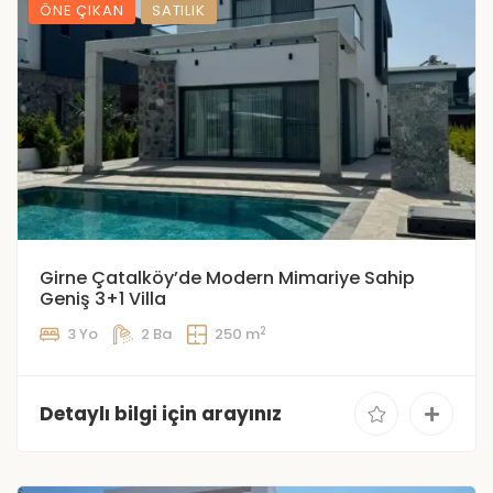
ÖNE ÇIKAN
SATILIK
Girne Çatalköy’de Modern Mimariye Sahip
Geniş 3+1 Villa
2
3 Yo
2 Ba
250 m
Detaylı bilgi için arayınız