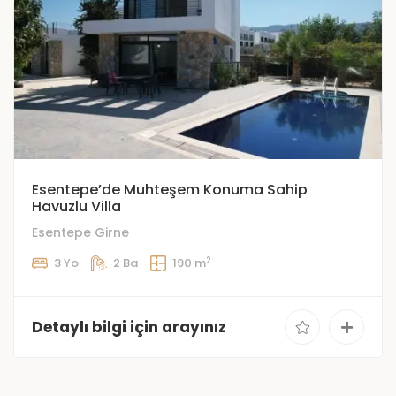
Esentepe’de Muhteşem Konuma Sahip
Havuzlu Villa
Esentepe Girne
2
3 Yo
2 Ba
190 m
Detaylı bilgi için arayınız