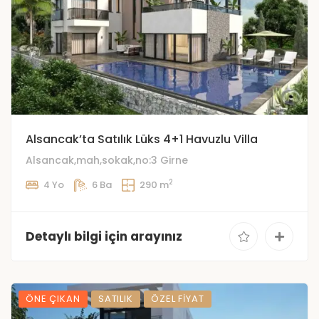
️Alsancak’ta Satılık Lüks 4+1 Havuzlu Villa
Alsancak,mah,sokak,no:3 Girne
2
4 Yo
6 Ba
290 m
Detaylı bilgi için arayınız
ÖNE ÇIKAN
SATILIK
ÖZEL FIYAT