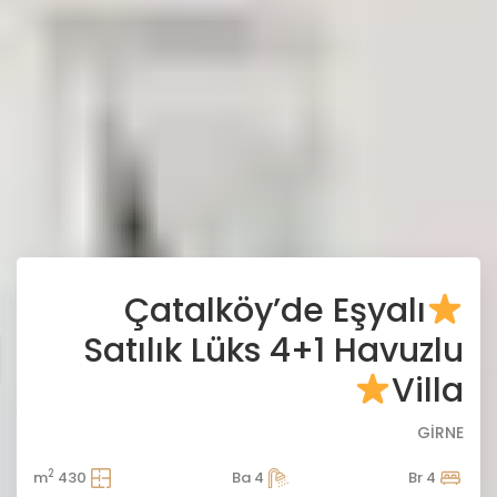
Çatalköy’de Eşyalı
Satılık Lüks 4+1 Havuzlu
Villa
GİRNE
2
430 m
4 Ba
4 Br