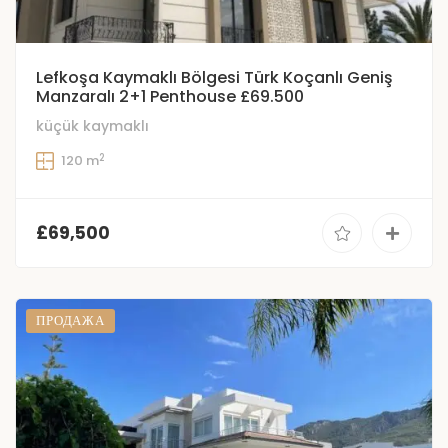
Lefkoşa Kaymaklı Bölgesi Türk Koçanlı Geniş
Manzaralı 2+1 Penthouse £69.500
küçük kaymaklı
2
120 m
£69,500
ПРОДАЖА