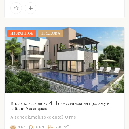
ИЗБРАННОЕ
ПРОДАЖА
Вилла класса люкс 4+1 с бассейном на продажу в
районе Алсанджак
Alsancak,mah,sokak,no:3 Girne
2
4 Br
6 Ba
290 m