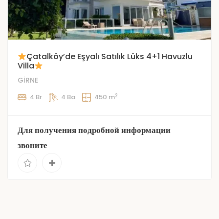
Çatalköy’de Eşyalı Satılık Lüks 4+1 Havuzlu
Villa
GİRNE
2
4 Br
4 Ba
450 m
Для получения подробной информации
звоните