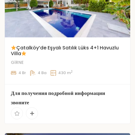
Çatalköy’de Eşyalı Satılık Lüks 4+1 Havuzlu
Villa
GİRNE
2
4 Br
4 Ba
430 m
Для получения подробной информации
звоните