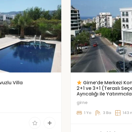
zlu Villa
Girne’de Merkezi Kon
2+1 ve 3+1 (Teraslı Seçe
Ayrıcalığı ile Yatırımcıla
girne
1 Yo
3 Ba
143 