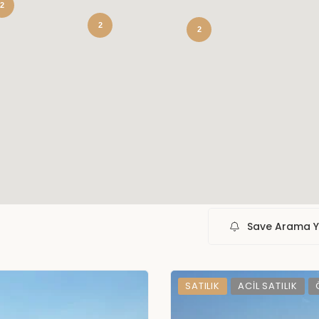
2
2
2
Save Arama 
SATILIK
ACIL SATILIK