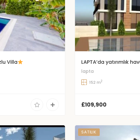
lu Villa
LAPTA’da yatırımlık hav
lapta
2
152 m
£109,900
SATILIK