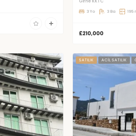
Girne KKTC
3 Yo
3 Ba
195
£210,000
SATILIK
ACIL SATILIK