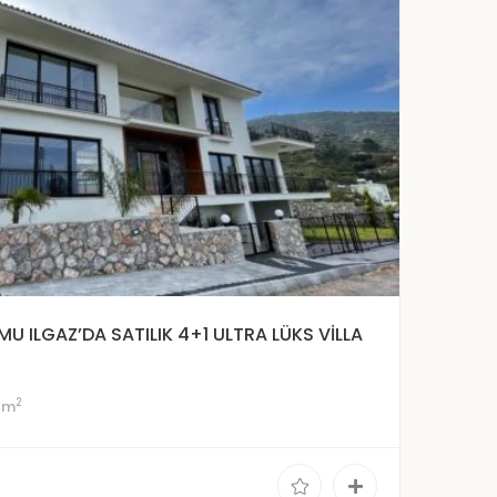
UMU ILGAZ’DA SATILIK 4+1 ULTRA LÜKS VİLLA
2
 m