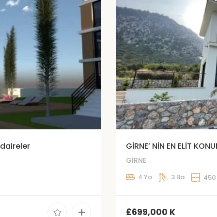
 daireler
GİRNE’ NİN EN ELİT KON
GİRNE
4 Yo
3 Ba
450
£699,000 K