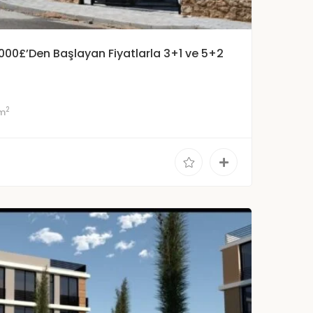
000£’Den Başlayan Fiyatlarla 3+1 ve 5+2
2
m