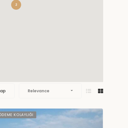
2
Yap
Relevance
ÖDEME KOLAYLIĞI