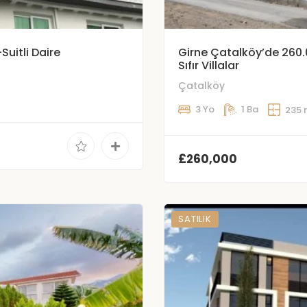
Suitli Daire
Girne Çatalköy’de 260.
Sıfır Villalar
Çatalköy
3 Yo
1 Ba
235 
£260,000
SATILIK