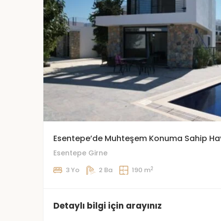
Esentepe’de Muhteşem Konuma Sahip Havu
Esentepe Girne
2
3 Yo
2 Ba
190 m
Detaylı bilgi için arayınız