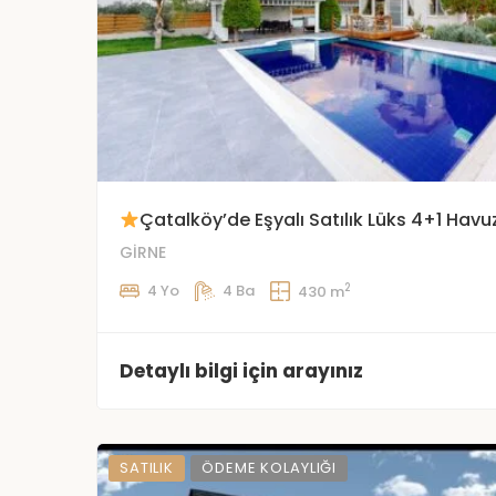
Çatalköy’de Eşyalı Satılık Lüks 4+1 Havuz
GİRNE
2
4 Yo
4 Ba
430 m
Detaylı bilgi için arayınız
SATILIK
ÖDEME KOLAYLIĞI