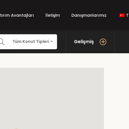
atırım Avantajları
İletişim
Danışmanlarımız
T
Gelişmiş
Tüm Konut Tipleri