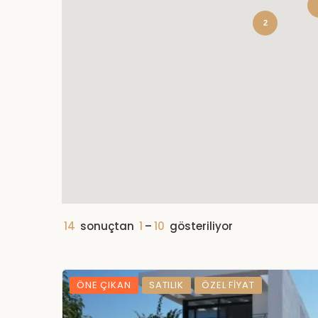
2
14
sonuçtan
1
–
10
gösteriliyor
ÖNE ÇIKAN
SATILIK
ÖZEL FIYAT