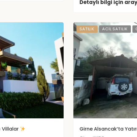
Detaylı bilgi için aray
SATILIK
ACIL SATILIK
 Villalar
Girne Alsancak’ta Yatır