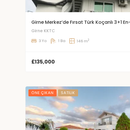
Girne Merkez’de Fırsat Türk Koçanlı 3+1 En-
Girne KKTC
2
3 Yo
1 Ba
146 m
£135,000
ÖNE ÇIKAN
SATILIK