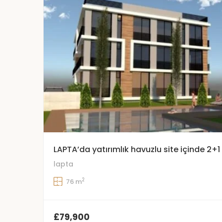
LAPTA’da yatırımlık havuzlu site içinde 2+1
lapta
2
76 m
£79,900