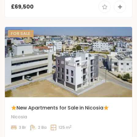
£69,500
FOR SALE
New Apartments for Sale in Nicosia
Nicosia
2
3 Br
2 Ba
125 m