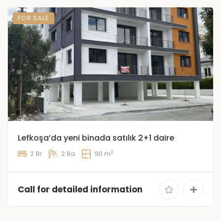
FOR SALE
Lefkoşa’da yeni binada satılık 2+1 daire
2
2 Br
2 Ba
90 m
Call for detailed information