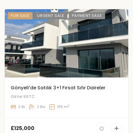
FOR SALE
URGENT SALE
PAYMENT EASE
Gönyeli’de Satılık 3+1 Fırsat Sıfır Daireler
Girne KKTC
2
3 Br
2 Ba
155 m
£125,000